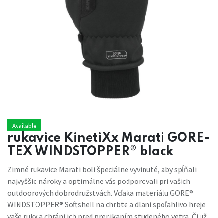
Available
rukavice KinetiXx Marati GORE-
TEX WINDSTOPPER® black
Zimné rukavice Marati boli špeciálne vyvinuté, aby spĺňali
najvyššie nároky a optimálne vás podporovali pri vašich
outdoorových dobrodružstvách. Vďaka materiálu GORE®
WINDSTOPPER® Softshell na chrbte a dlani spoľahlivo hreje
vaše ruky a chráni ich pred prenikaním studeného vetra. Či už