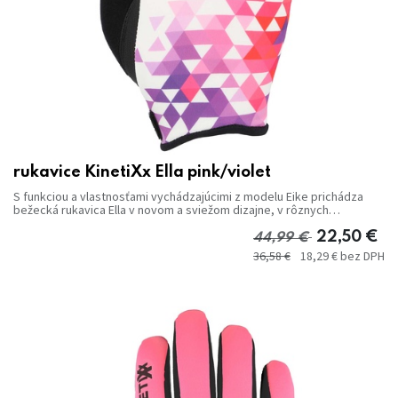
rukavice KinetiXx Ella pink/violet
S funkciou a vlastnosťami vychádzajúcimi z modelu Eike prichádza
bežecká rukavica Ella v novom a sviežom dizajne, v rôznych
farebných variáciách alebo v klasickom čiernobielom vzore.
22,50
€
44,99
€
36,58
€
18,29
€
bez DPH