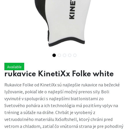
Available
rukavice KinetiXx Folke white
Rukavice Folke od KinetiXx sú najlepšie rukavice na bežecké
lyžovanie, pokiaľ ide o najlepší možný prenos sily. Boli
vyvinuté v spolupráci s najlepšími biatlonistami zo
Svetového pohára a ich technológia má pozitívny vplyv na
tréning a súťaže na dráhe. Chrbát je vyrobený z
vetruodolného materiálu XxSoftshell, ktorý chráni pred
vetrom a chladom, zatiaľ čo vnútorná strana je pre pohodlný