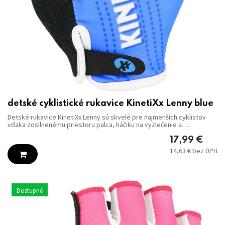
detské cyklistické rukavice KinetiXx Lenny blue
Detské rukavice KinetiXx Lenny sú skvelé pre najmenších cyklistov
vďaka zosilnenému priestoru palca, háčiku na vyzlečenie a
nastaviteľnému pútku so suchým zipsom.
17,99
€
14,63
€
bez DPH
Dostupné