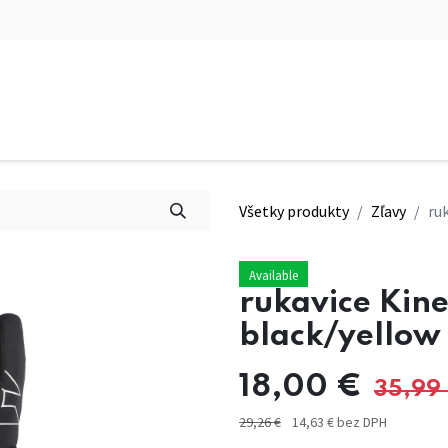
Obchod
Naši športovci
Technológi
Všetky produkty
Zľavy
ru
Available
rukavice Kine
black/yellow
18,00
€
35,99
29,26
€
14,63
€
bez DPH