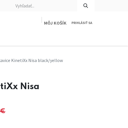
MÔJ KOŠÍK
PRIHLÁSIŤ SA
e
Veľkostná tabuľka
O nás
Kontaktujte nás
kavice KinetiXx Nisa black/yellow
tiXx Nisa
€