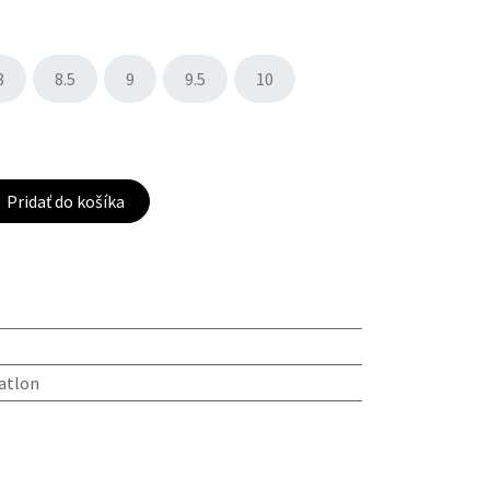
8
8.5
9
9.5
10
Pridať do košíka
iatlon