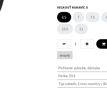
VEĽKOSŤ RUKAVÍC S
6.5
7
7.5
10.5
11
shopify
Pohlavie
:
pánske
,
dámske
Farba
:
žltá
Typ rukavíc
:
Cross country / B