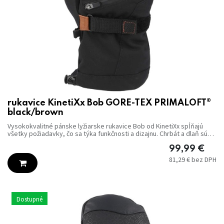
rukavice KinetiXx Bob GORE-TEX PRIMALOFT®
black/brown
Vysokokvalitné pánske lyžiarske rukavice Bob od KinetiXx spĺňajú
všetky požiadavky, čo sa týka funkčnosti a dizajnu. Chrbát a dlaň sú
prevažne vyrobené z vysoko kvalitnej a robustnej kozej kože, ktorá
optimálne chráni ruky aj pri kontakte s hranami lyží. Športový dizajn s
99,99
€
rôznym prešívaním a rôznymi dizajnovými prvkami robí z lyžiarskych
81,29
€
bez DPH
rukavíc špeciálny pútač pozornosti.
Dostupné