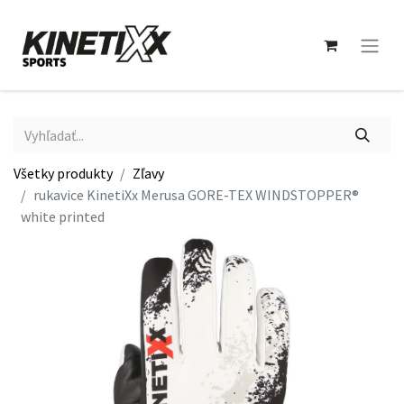
Všetky produkty
Zľavy
rukavice KinetiXx Merusa GORE-TEX WINDSTOPPER®
white printed