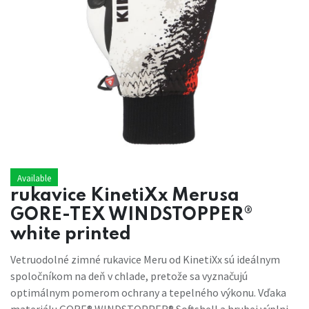
Available
rukavice KinetiXx Merusa
GORE-TEX WINDSTOPPER®
white printed
Vetruodolné zimné rukavice Meru od KinetiXx sú ideálnym
spoločníkom na deň v chlade, pretože sa vyznačujú
optimálnym pomerom ochrany a tepelného výkonu. Vďaka