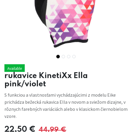
Available
rukavice KinetiXx Ella
pink/violet
S funkciou a vlastnosťami vychádzajúcimi z modelu Eike
prichádza bežecká rukavica Ella v novom a sviežom dizajne, v
rôznych farebných variáciách alebo v klasickom čiernobielom
vzore.
22,50
€
44,99
€