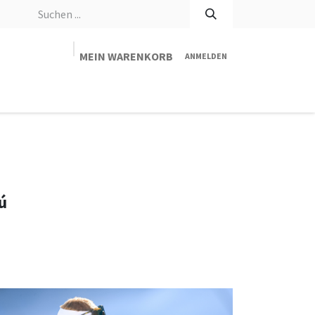
MEIN WARENKORB
ANMELDEN
stna tabulka rukavic kinetixx
O nás
Kontakt
ú