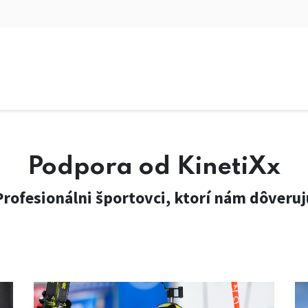
Shop
Naši športovci
Technológie
velko
Podpora od KinetiXx
Profesionálni športovci, ktorí nám dôveruj