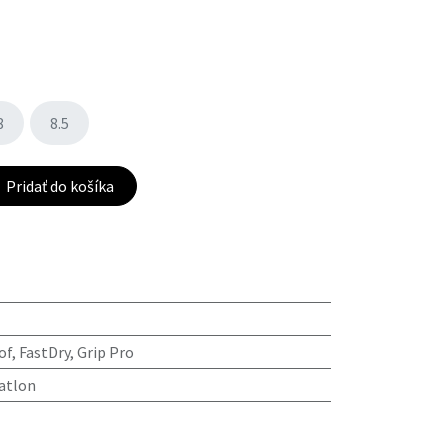
8
8.5
Pridať do košíka
of
,
FastDry
,
Grip Pro
iatlon