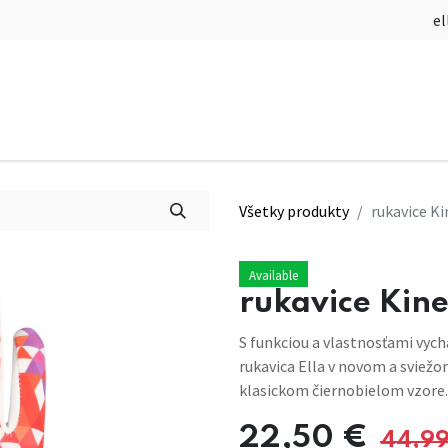
Obchod
Naši športovci
Technológi
Všetky produkty
rukavice Ki
Available
rukavice Kine
S funkciou a vlastnosťami vyc
rukavica Ella v novom a sviežo
klasickom čiernobielom vzore.
22,50
€
44,9