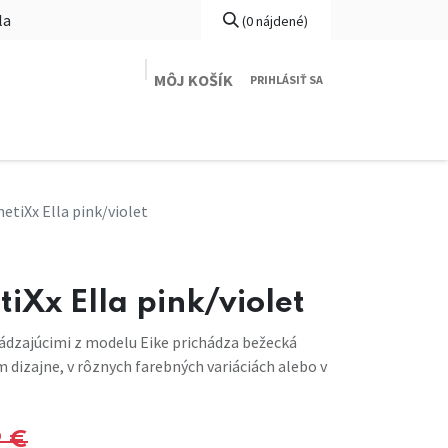
(0 nájdené)
MÔJ KOŠÍK
PRIHLÁSIŤ SA
e
Veľkostná tabuľka
O nás
Kontaktujte nás
netiXx Ella pink/violet
tiXx Ella pink/violet
hádzajúcimi z modelu Eike prichádza bežecká
m dizajne, v rôznych farebných variáciách alebo v
9
€