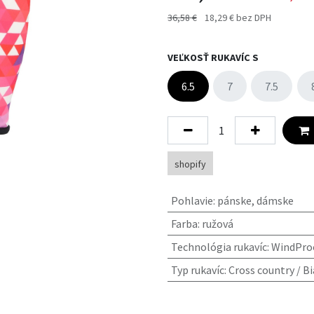
36,58
€
18,29
€
bez DPH
VEĽKOSŤ RUKAVÍC S
6.5
7
7.5
shopify
Pohlavie
:
pánske
,
dámske
Farba
:
ružová
Technológia rukavíc
:
WindPro
Typ rukavíc
:
Cross country / B